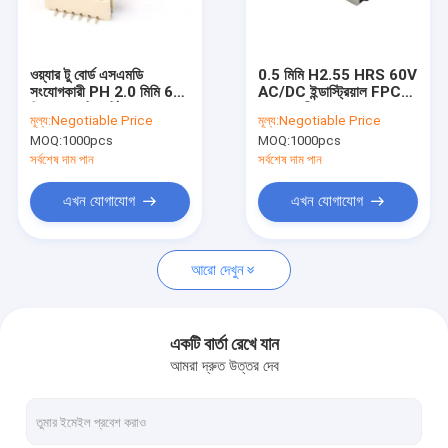
আমাদের সম্বন্ধে
কারখানা পরিদর্শন
ওয়্যার টু বোর্ড এসএমডি
0.5 মিমি H2.55 HRS 60V
সংযোগকারী PH 2.0 মিমি 6
AC/DC ইন্ডাস্ট্রিয়াল FPC
গুণমান নিয়ন্ত্রণ
পিন এসএমটি ভার্টিকাল ওয়েফার
সংযোগকারী
মূল্য:
Negotiable Price
মূল্য:
Negotiable Price
সংযোগকারী কভার সহ
MOQ:
1000pcs
MOQ:
1000pcs
আমাদের সাথে যোগাযোগ
সর্বশেষ দাম পান
সর্বশেষ দাম পান
খবর
এখন যোগাযোগ
এখন যোগাযোগ
মামলা
আরো দেখুন
FFC FPC সংযোগকারী
একটি বার্তা রেখে যান
আমরা দ্রুত উত্তর দেব
কার্ড সংযোগকারী
টাইপ সি মহিলা সংযোগকারী