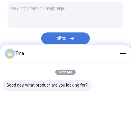
ওয়েফার বক্স সংযোগকারী
পিন হেডার সংযোগকারী
মহিলা হেডার সংযোগকারী
চালিয়ে
ইনপুট/আউটপুট সংযোগকারী
Tina
বিটিবি সংযোগকারী
আমাদের বিভাগসমূহ
ডিসি পাওয়ার জ্যাক
5:22 AM
ইলেকট্রনিক তারের জোতা
Good day, what product are you looking for?
কাস্টম তারের সমাবেশ
FFC FPC সংযোগকারী
কার্ড সংযোগকারী
টাইপ সি মহিলা সংযোগ