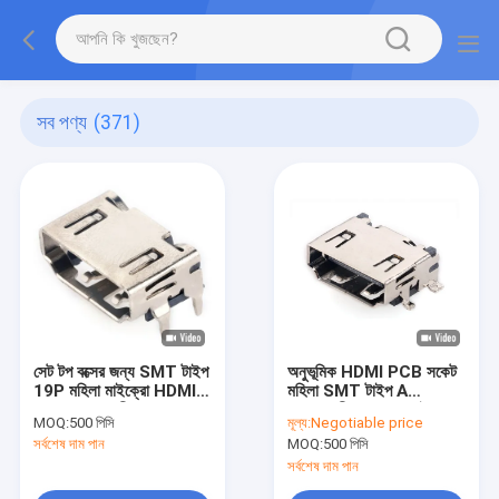
সব পণ্য
(371)
সেট টপ বক্সের জন্য SMT টাইপ
অনুভূমিক HDMI PCB সকেট
19P মহিলা মাইক্রো HDMI
মহিলা SMT টাইপ A
কেবল সংযোগকারী
সংযোগকারী 10000 সাইকেল
MOQ:
500 পিসি
মূল্য:
Negotiable price
সর্বশেষ দাম পান
MOQ:
500 পিসি
সর্বশেষ দাম পান