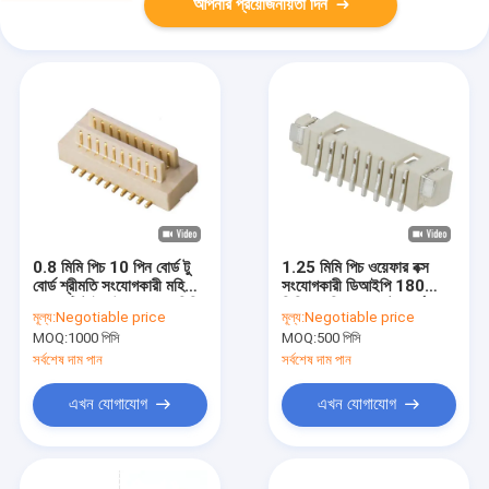
আপনার প্রয়োজনীয়তা দিন
0.8 মিমি পিচ 10 পিন বোর্ড টু
1.25 মিমি পিচ ওয়েফার বক্স
বোর্ড শ্রীমতি সংযোগকারী মহিলা
সংযোগকারী ডিআইপি 180
এসএমটি টাইপ উচ্চতা 5.2 মিমি
ডিগ্রি 8 পিন ওয়্যার টু বোর্ড
মূল্য:
Negotiable price
মূল্য:
Negotiable price
সংযোগকারী
MOQ:
1000 পিসি
MOQ:
500 পিসি
সর্বশেষ দাম পান
সর্বশেষ দাম পান
এখন যোগাযোগ
এখন যোগাযোগ