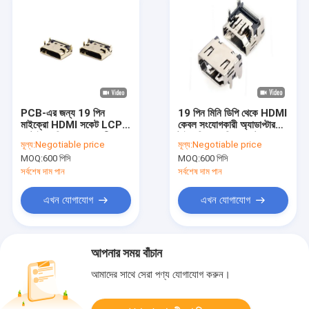
PCB-এর জন্য 19 পিন
19 পিন মিনি ডিপি থেকে HDMI
মাইক্রো HDMI সকেট LCP
কেবল সংযোগকারী অ্যাডাপ্টার
C টাইপ মহিলা সংযোগকারী
টাইপ সি অনুভূমিক সকেট
মূল্য:
Negotiable price
মূল্য:
Negotiable price
সংযোগকারী
MOQ:
600 পিসি
MOQ:
600 পিসি
সর্বশেষ দাম পান
সর্বশেষ দাম পান
এখন যোগাযোগ
এখন যোগাযোগ
আপনার সময় বাঁচান
আমাদের সাথে সেরা পণ্য যোগাযোগ করুন।