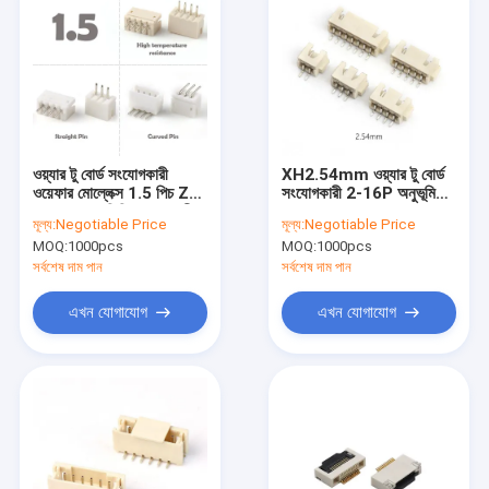
ওয়্যার টু বোর্ড সংযোগকারী
XH2.54mm ওয়্যার টু বোর্ড
ওয়েফার মোল্লেক্স 1.5 পিচ ZH
সংযোগকারী 2-16P অনুভূমিক
PH HY এলসিপি সংযোগকারী
SMT 2.54 ওয়েফার
মূল্য:
Negotiable Price
মূল্য:
Negotiable Price
সংযোগকারী
MOQ:
1000pcs
MOQ:
1000pcs
সর্বশেষ দাম পান
সর্বশেষ দাম পান
এখন যোগাযোগ
এখন যোগাযোগ
বাড়ি
পণ্য
ভিডিও