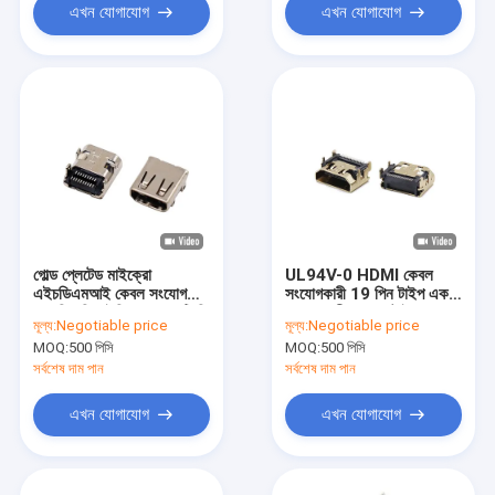
এখন যোগাযোগ
এখন যোগাযোগ
গোল্ড প্লেটেড মাইক্রো
UL94V-0 HDMI কেবল
এইচডিএমআই কেবল সংযোগকারী
সংযোগকারী 19 পিন টাইপ একটি
19 পিন ডিআইপি + এসএমটি ডি
সংযোগকারী SMT টাইপ SGS
মূল্য:
Negotiable price
মূল্য:
Negotiable price
টাইপ মহিলা সংযোগকারী
কান ছাড়া
MOQ:
500 পিসি
MOQ:
500 পিসি
সর্বশেষ দাম পান
সর্বশেষ দাম পান
এখন যোগাযোগ
এখন যোগাযোগ