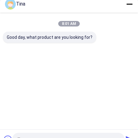
Tina
আমাদের বিভাগসমূহ
8:01 AM
Good day, what product are you looking for?
FFC FPC সংযোগকারী
কার্ড সংযোগকারী
টাইপ সি মহিলা সংযোগ
বাড়ি
আমাদের
আমাদের সাথে যোগাযোগ
Desktop
Site
সম্পর্কে
করুন
সাইট ম্যাপ
গোপনীয়তা নীতি
গুণ
FFC FPC সংযোগকারী
চীন কারখানা.Copyright © 2026 Shenzhen
Xietaikang Precision Electronic Co., Ltd.. All Rights Reserved.