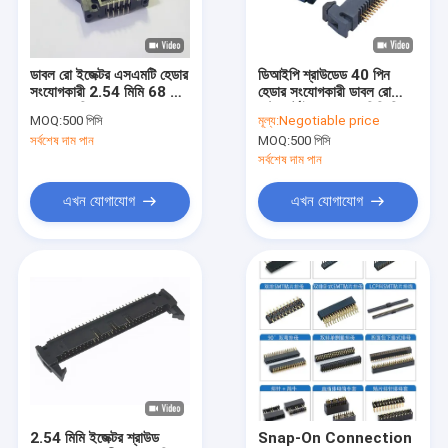
আমাদের সম্বন্ধে
কারখানা পরিদর্শন
ডাবল রো ইজেক্টর এসএমটি হেডার
ডিআইপি শ্রাউডেড 40 পিন
সংযোগকারী 2.54 মিমি 68 পিন
হেডার সংযোগকারী ডাবল রো
গুণমান নিয়ন্ত্রণ
ডান কোণ পিন হেডার
আল্ট্রাশর্ট ইয়ার 2.54 মিমি পিচ
MOQ:
500 পিসি
মূল্য:
Negotiable price
হেডার
সর্বশেষ দাম পান
MOQ:
500 পিসি
আমাদের সাথে যোগাযোগ
সর্বশেষ দাম পান
খবর
এখন যোগাযোগ
এখন যোগাযোগ
মামলা
FFC FPC সংযোগকারী
কার্ড সংযোগকারী
টাইপ সি মহিলা সংযোগকারী
2.54 মিমি ইজেক্টর শ্রাউড
Snap-On Connection