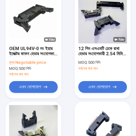
OEM UL94V-0 লং ইয়ার
12 পিন এসএমটি ঢেকে রাখা
ইজেক্টর কাফন হেডার সংযোগকারী
হেডার সংযোগকারী 2.54 মিমি
ডিআইপি স্ট্রেইট টাইপ
ডাবল রো
মূল্য:
Negotiable price
MOQ:
500 পিসি
MOQ:
500 পিসি
সর্বশেষ দাম পান
সর্বশেষ দাম পান
এখন যোগাযোগ
এখন যোগাযোগ
বাড়ি
পণ্য
ভিডিও