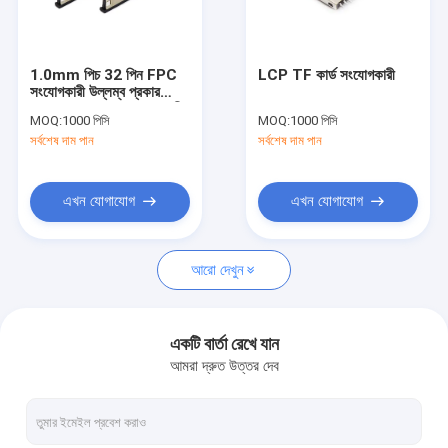
আমাদের সম্বন্ধে
কারখানা পরিদর্শন
1.0mm পিচ 32 পিন FPC
LCP TF কার্ড সংযোগকারী
সংযোগকারী উল্লম্ব প্রকার
গুণমান নিয়ন্ত্রণ
FFC FPC কেবল সংযোগকারী
MOQ:
1000 পিসি
MOQ:
1000 পিসি
সর্বশেষ দাম পান
সর্বশেষ দাম পান
আমাদের সাথে যোগাযোগ
খবর
এখন যোগাযোগ
এখন যোগাযোগ
মামলা
আরো দেখুন
FFC FPC সংযোগকারী
একটি বার্তা রেখে যান
আমরা দ্রুত উত্তর দেব
কার্ড সংযোগকারী
টাইপ সি মহিলা সংযোগকারী