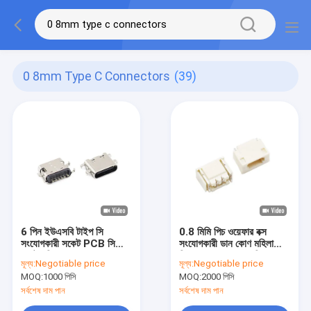
0 8mm Type C Connectors
(39)
6 পিন ইউএসবি টাইপ সি
0.8 মিমি পিচ ওয়েফার বক্স
সংযোগকারী সকেট PCB সিঙ্কিং
সংযোগকারী ডান কোণ মহিলা
প্লেট মহিলা 0.8MM
শিরোনাম SMT অনুভূমিক
মূল্য:
Negotiable price
মূল্য:
Negotiable price
3.1mm
ROHS
MOQ:
1000 পিসি
MOQ:
2000 পিসি
সর্বশেষ দাম পান
সর্বশেষ দাম পান