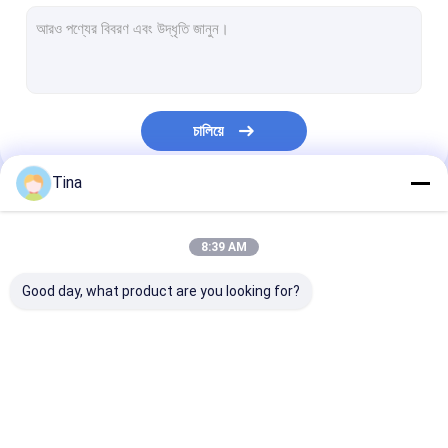
ওয়েফার বক্স সংযোগকারী
পিন হেডার সংযোগকারী
মহিলা হেডার সংযোগকারী
চালিয়ে
ইনপুট/আউটপুট সংযোগকারী
Tina
বিটিবি সংযোগকারী
আমাদের বিভাগসমূহ
ডিসি পাওয়ার জ্যাক
8:39 AM
ইলেকট্রনিক তারের জোতা
Good day, what product are you looking for?
কাস্টম তারের সমাবেশ
FFC FPC সংযোগকারী
কার্ড সংযোগকারী
টাইপ সি মহিলা সংযোগ