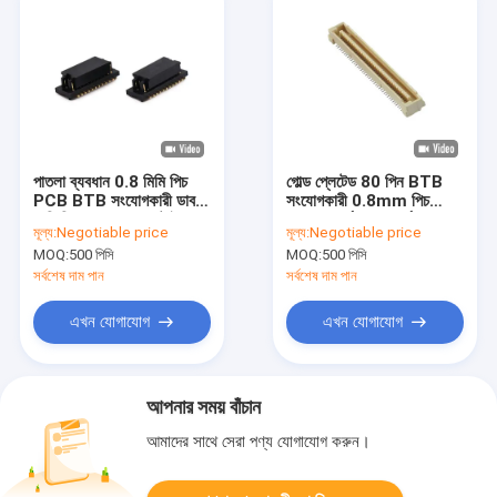
পাতলা ব্যবধান 0.8 মিমি পিচ
গোল্ড প্লেটেড 80 পিন BTB
PCB BTB সংযোগকারী ডাবল
সংযোগকারী 0.8mm পিচ
সারি পিন হেডার SMT টাইপ
SMT বোর্ড থেকে বোর্ড
মূল্য:
Negotiable price
মূল্য:
Negotiable price
সংযোগকারী পুরুষ প্লাগ
MOQ:
500 পিসি
MOQ:
500 পিসি
সর্বশেষ দাম পান
সর্বশেষ দাম পান
এখন যোগাযোগ
এখন যোগাযোগ
আপনার সময় বাঁচান
আমাদের সাথে সেরা পণ্য যোগাযোগ করুন।