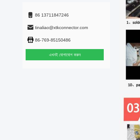
86 13711847246
tinaliao@xtkconnector.com
86-769-85150486
এখনই যোগাযোগ করুন