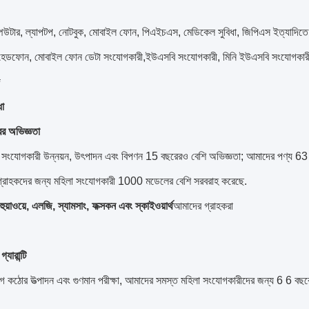
্পিউটার, ল্যাপটপ, নোটবুক, মোবাইল ফোন, পিএইচএস, মেডিকেল সুবিধা, জিপিএস ইত্যাদিতে ব
 হেডফোন, মোবাইল ফোন ডেটা সংযোগকারী,ইউএসবি সংযোগকারী, মিনি ইউএসবি সংযোগকারী, 
ি
ধা
র অভিজ্ঞতা
লা সংযোগকারী উন্নয়ন, উৎপাদন এবং বিপণন 15 বছরেরও বেশি অভিজ্ঞতা; আমাদের পণ্য 63 
্রাহকদের জন্য মহিলা সংযোগকারী 1000 মডেলের বেশি সরবরাহ করেছে.
হুয়াওয়ে, এলজি, স্যামসাং, ফক্সকন এবং স্কাইওয়ার্থ
আমাদের গ্রাহকরা
্যারান্টি
গে কঠোর উত্পাদন এবং গুণমান পরীক্ষা, আমাদের সমস্ত মহিলা সংযোগকারীদের জন্য 6 6 বছরের