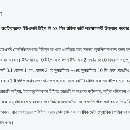
ণ
ওয়াটারপ্রুফ ইউএসবি টাইপ সি ২৪ পিন মহিলা ভর্তি সংযোগকারী উল্লম্ব প্রকার
ইউএসবি স্পেসিফিকেশনের বিভিন্ন অংশকে একত্রিত করে সমস্ত অ্যাপ্লিকেশনের জন্য ক্যাব
ঙ্গির বাস্তবায়ন। ইউএসবি ২।0 টাইপ-সি তারগুলি ইউএসবি 2 সমর্থন করে.0 নিম্ন-গতির, পূর্ণ-
সবি 3.1 জেনার 1 এবং জেনার 2 এর সুপারস্পিড + এবং সুপারস্পিড 10 জি ডেটা রেটগুলিও স
ার করে 100W পাওয়ার সক্ষমতা সক্ষম করে যা দ্রুত ব্যাটারি চার্জিং এবং ল্যাপটপের মতো বৃহ
্ত তারগুলি সক্রিয়, ইলেকট্রনিকভাবে চিহ্নিত তারগুলি যা সংকেত কন্ডিশনার, শক্তি পরিচাল
্প এবং আনুষাঙ্গিক মোড ব্যবহার করে ভিডিও এবং অডিও সংকেতগুলি পরিচালনা করতে পিডি বিক্রে
আকার, পাওয়ার স্তরের পরিসীমা, দ্রুত ডেটা রেট এবং একাধিক ডেটা প্রোটোকল পরিচালনা
থান করে।