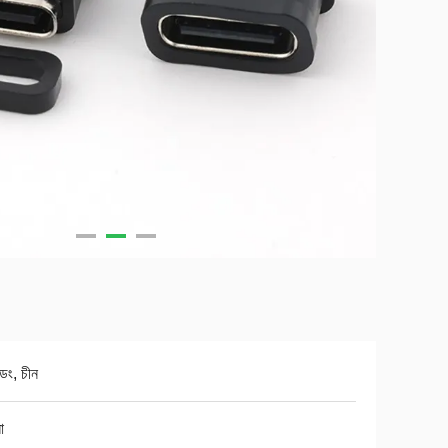
ংডং, চীন
া