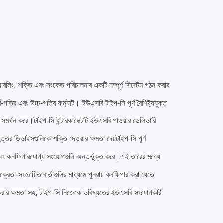
লিং, শক্তি এবং সংকেত পরিচালনার একটি সম্পূর্ণ সিস্টেম গঠন করার
গতির এবং উচ্চ-গতির ফর্ম্যাট। ইউএসবি টাইপ-সি পূর্ণ বৈশিষ্ট্যযুক্ত
মর্থন করে।টাইপ-সি ইন্টারকানেক্টটি ইউএসবি পাওয়ার ডেলিভারি
ত্তর ডিভাইসগুলিকে শক্তি দেওয়ার ক্ষমতা দেয়টাইপ-সি পূর্ণ
না এবং কনফিগারযোগ্য সংযোগগুলি অন্তর্ভুক্ত করে।এই তারের মধ্যে
তা-সংজ্ঞায়িত বার্তাগুলির মাধ্যমে পুনরায় কনফিগার করা যেতে
 করার ক্ষমতা সহ, টাইপ-সি নিজেকে ভবিষ্যতের ইউএসবি সংযোগকারী