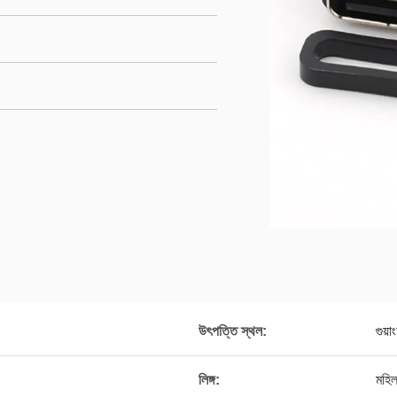
উৎপত্তি স্থল:
গুয়া
লিঙ্গ:
মহিল