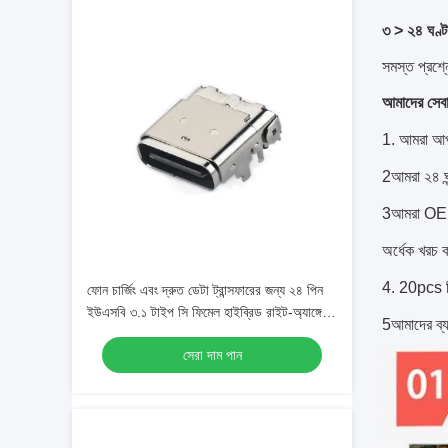
৩ > ২৪ ঘণ্টা
সমস্ত প্রশ্ন
আমাদের সেব
1. আমরা আপনা
2আমরা ২৪ ঘন
3আমরা OEM, 
অর্ধেক খরচ
4. 20pcs বি
ফোন চার্জিং এবং দ্রুত ডেটা ট্রান্সফারের জন্য ২৪ পিন
ইউএসবি ৩.১ টাইপ সি ফিমেল হাইব্রিড রাইট-অ্যাঙ্গেল
5আমাদের ব্যব
রিসেপ্ট্যাকল কানেক্টর
সেরা দাম পান