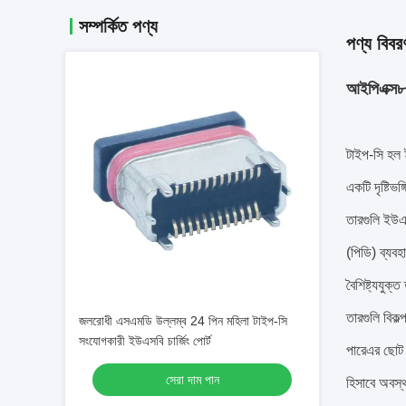
সম্পর্কিত পণ্য
পণ্য বিবর
আইপিএক্স৮ 
টাইপ-সি হল 
একটি দৃষ্টিভ
তারগুলি ইউএ
(পিডি) ব্যবহ
বৈশিষ্ট্যযুক
তারগুলি বিকল
জলরোধী এসএমডি উল্লম্ব 24 পিন মহিলা টাইপ-সি
সংযোগকারী ইউএসবি চার্জিং পোর্ট
পারেএর ছোট 
সেরা দাম পান
হিসাবে অবস্