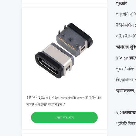
প্রয়োগ
পণ্যগুলি কম
ইউনিভার্সাল
লাইন ইত্যাদ
আমাদের সুবি
১ > ১৫ বছরে
পুরুষ / মহি
কি,আমাদের গ
অ্যাম্ফেনল, 
16 পিন ইউএসবি মহিলা সংযোগকারী জলরোধী টাইপ-সি
সকেট এসএমটি আইপিএক্স 7
২ >
গুণমানের গ
সেরা দাম পান
প্রতিটি বিভা