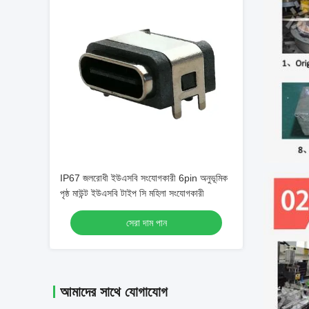
IP67 জলরোধী ইউএসবি সংযোগকারী 6pin অনুভূমিক
পৃষ্ঠ মাউন্ট ইউএসবি টাইপ সি মহিলা সংযোগকারী
সেরা দাম পান
আমাদের সাথে যোগাযোগ