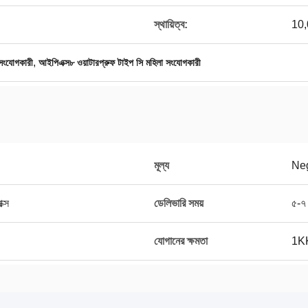
স্থায়িত্ব:
10,
,
সংযোগকারী
আইপিএক্স৮ ওয়াটারপ্রুফ টাইপ সি মহিলা সংযোগকারী
মূল্য
Neg
ক্স
ডেলিভারি সময়
৫-৭ 
যোগানের ক্ষমতা
1KK