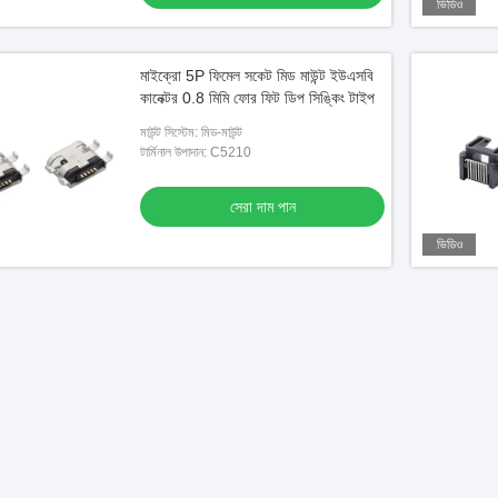
ভিডিও
মাইক্রো 5P ফিমেল সকেট মিড মাউন্ট ইউএসবি
কানেক্টর 0.8 মিমি ফোর ফিট ডিপ সিঙ্কিং টাইপ
মাউন্ট সিস্টেম: মিড-মাউন্ট
টার্মিনাল উপাদান: C5210
সেরা দাম পান
ভিডিও