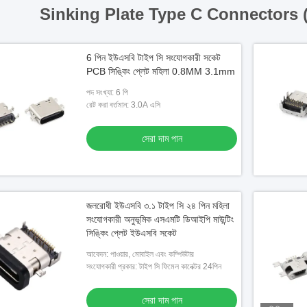
Sinking Plate Type C Connectors 
6 পিন ইউএসবি টাইপ সি সংযোগকারী সকেট
PCB সিঙ্কিং প্লেট মহিলা 0.8MM 3.1mm
পদ সংখ্যা: 6 পি
রেট করা বর্তমান: 3.0A এসি
সেরা দাম পান
জলরোধী ইউএসবি ৩.১ টাইপ সি ২৪ পিন মহিলা
সংযোগকারী অনুভূমিক এসএমটি ডিআইপি মাউন্টিং
সিঙ্কিং প্লেট ইউএসবি সকেট
আবেদন: পাওয়ার, মোবাইল এবং কম্পিউটার
সংযোগকারী প্রকার: টাইপ সি ফিমেল কানেক্টর 24পিন
সেরা দাম পান