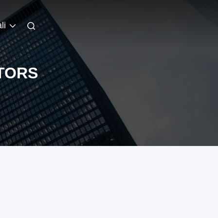
li
CTORS