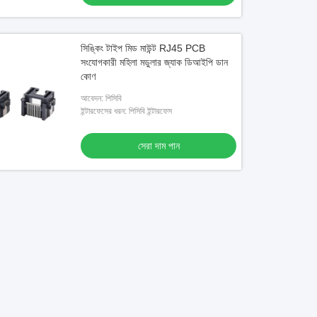
সিঙ্কিং টাইপ মিড মাউন্ট RJ45 PCB
সংযোগকারী মহিলা মডুলার জ্যাক ডিআইপি ডান
কোণ
আবেদন: পিসিবি
ইন্টারফেসের ধরন: পিসিবি ইন্টারফেস
সেরা দাম পান