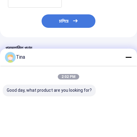
চালিয়ে
প্রস্তাবিত পণ্য
Tina
2:02 PM
Good day, what product are you looking for?
ইউএসবি টাইপ সি 16 পিন
জলরোধী এসএমডি উল্লম্ব 24
16 পিন ইউএসবি মহিল
সংযোগকারী আইপি 67
পিন মহিলা টাইপ-সি সংযোগকারী
সংযোগকারী জলরোধী ট
ওয়াটারপ্রুফ মিড মাউন্ট 3.0
ইউএসবি চার্জিং পোর্ট
সকেট এসএমটি আইপিএ
এসএমটি হোলের মাধ্যমে উল্লম্ব
ভালো দাম
ভালো দাম
ভালো দাম