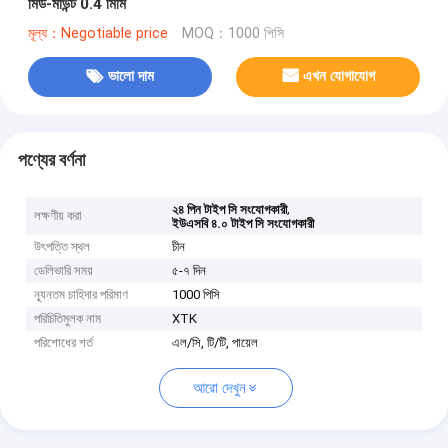
মিড-মাউন্ট 0.4 মিমি
মূল্য：Negotiable price
MOQ：1000 পিসি
ভালো দাম
এখন যোগাযোগ
পণ্যের বর্ণনা
,
২৪ পিন টাইপ সি সংযোগকারী
লক্ষণীয় করা
ইউএসবি ৪.০ টাইপ সি সংযোগকারী
উৎপত্তি স্থল
চীন
ডেলিভারি সময়
৫-৭ দিন
ন্যূনতম চাহিদার পরিমাণ
1000 পিসি
পরিচিতিমুলক নাম
XTK
পরিশোধের শর্ত
এল/সি, টি/টি, পায়েল
আরো দেখুন