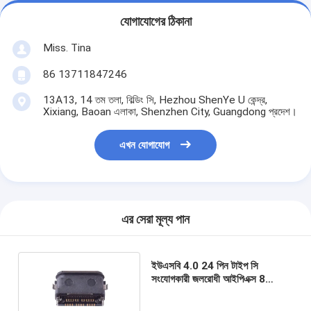
যোগাযোগের ঠিকানা
Miss. Tina
86 13711847246
13A13, 14 তম তলা, বিল্ডিং সি, Hezhou ShenYe U কেন্দ্র,
Xixiang, Baoan এলাকা, Shenzhen City, Guangdong প্রদেশ।
এখন যোগাযোগ
এর সেরা মূল্য পান
ইউএসবি 4.0 24 পিন টাইপ সি
সংযোগকারী জলরোধী আইপিএক্স 8
এসএমটি মিড-মাউন্ট 0.4 মিমি