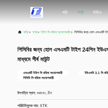
বাড়ি
পণ্য
ভিডিও
বাড়ি
>
পণ্য
>
টাইপ সি মহিলা সংযোগকারী
>
পিসিবির জন্য হোল এসএমটি টাই
পিসিবির জন্য হোল এসএমটি টাইপ 24পিন ইউএস
মাধ্যমে শীর্ষ মাউন্ট
এসএমটি টাইপ সি মহিলা সংযোগকারী
ইউএসবি 3.1 সি মহি
পিসিবি সি মহিলা সংযোগকারী
উৎপত্তি স্থল:
গুয়াংডং, চীন
পরিচিতিমুলক নাম:
XTK