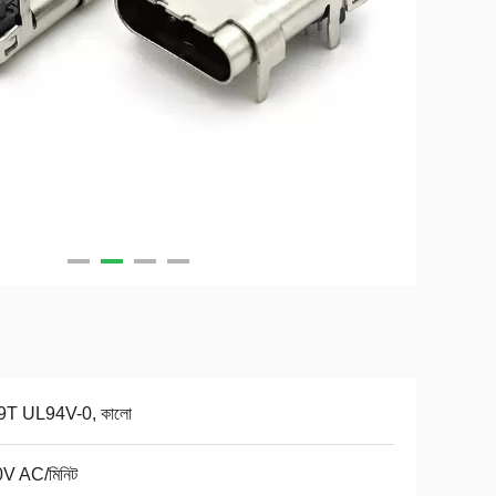
T UL94V-0, কালো
V AC/মিনিট