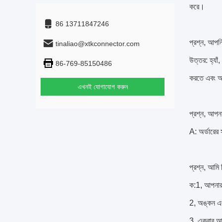
করে।
86 13711847246
প্রশ্ন, আপন
tinaliao@xtkconnector.com
উত্তর: হ্যা
86-769-85150486
করতে এবং আপ
এখনই যোগাযোগ করুন
প্রশ্ন, আপনা
A: অর্ডারে
প্রশ্ন, আমি 
ক:
1, আপনার
2, অঙ্কন এব
3, একবার আম