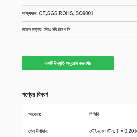
সাক্ষ্যদান:
CE,SGS,ROHS,ISO9001
মডেল নম্বার:
ইউএসবি টাইপ সি
একটি উদ্ধৃতি অনুরোধ করুন
পণ্যের বিবরণ
আবেদন:
পিসিবি
শেল উপাদান:
স্টেইনলেস স্টীল, T = 0.20 ম