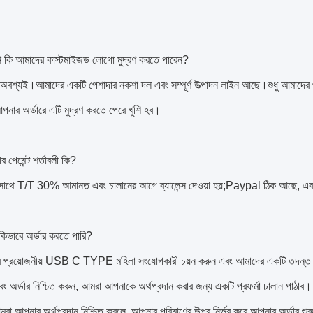
ি কি আমাদের কাস্টমাইজড লোগো মুদ্রণ করতে পারেন?
ঁ, অবশ্যই।আমাদের একটি পেশাদার নকশা দল এবং সম্পূর্ণ উত্পাদন লাইন আছে।শুধু আমাদের
নার অর্ডারে এটি মুদ্রণ করতে পেরে খুশি হব।
র পেমেন্ট শর্তাবলী কি?
র সাথে T/T 30% আমানত এবং চালানের আগে ব্যালেন্স দেওয়া হয়;Paypal ঠিক আছে,
কিভাবে অর্ডার করতে পারি?
 প্রয়োজনীয় USB C TYPE মহিলা সংযোগকারী চয়ন করুন এবং আমাদের একটি তদন্ত পা
ং অর্ডার নিশ্চিত করুন, আমরা আপনাকে অর্থপ্রদান করার জন্য একটি প্রফর্মা চালান পাঠাব।
রা আপনার অর্থপ্রদান নিশ্চিত করলে, আপনার পরিমাণের উপর নির্ভর করে আপনার অর্ডার শু