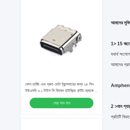
আমাদের সুবি
1> 15 বছরে
যথার্থ সংযো
আমাদের গ্র
ফোন চার্জিং এবং দ্রুত ডেটা ট্রান্সফারের জন্য ২৪ পিন
Amphenol
ইউএসবি ৩.১ টাইপ সি ফিমেল হাইব্রিড রাইট-অ্যাঙ্গেল
রিসেপ্ট্যাকল কানেক্টর
সেরা দাম পান
2 >
মান গ্যারা
প্রতিটি বিভা