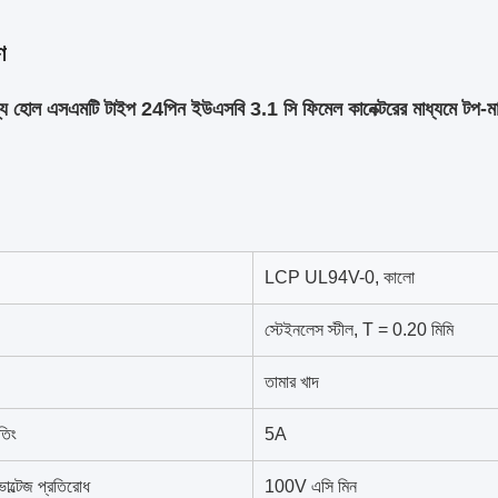
ণ
্য হোল এসএমটি টাইপ 24পিন ইউএসবি 3.1 সি ফিমেল কানেক্টরের মাধ্যমে টপ-মাউ
LCP UL94V-0, কালো
স্টেইনলেস স্টীল, T = 0.20 মিমি
তামার খাদ
তিং
5A
ল্টেজ প্রতিরোধ
100V এসি মিন