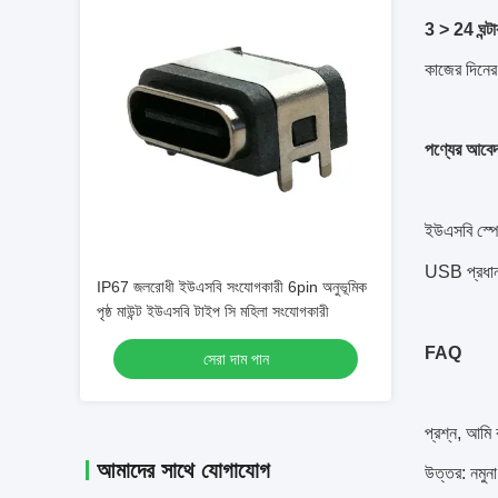
3 > 24 ঘন্টার
কাজের দিনের
পণ্যের আবে
ইউএসবি স্প
USB প্রধান ক
IP67 জলরোধী ইউএসবি সংযোগকারী 6pin অনুভূমিক
পৃষ্ঠ মাউন্ট ইউএসবি টাইপ সি মহিলা সংযোগকারী
FAQ
সেরা দাম পান
প্রশ্ন, আমি
আমাদের সাথে যোগাযোগ
উত্তর: নমুন