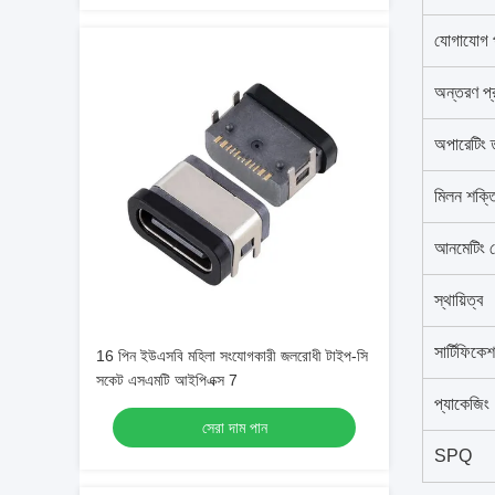
যোগাযোগ 
অন্তরণ প্
অপারেটিং ত
মিলন শক্ত
আনমেটিং ফ
স্থায়িত্ব
সার্টিফিকে
16 পিন ইউএসবি মহিলা সংযোগকারী জলরোধী টাইপ-সি
সকেট এসএমটি আইপিএক্স 7
প্যাকেজিং
সেরা দাম পান
SPQ