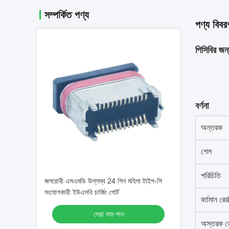
সম্পর্কিত পণ্য
পণ্য বিবর
পিসিবির জন
বর্ণনা
অন্তরক
শেল
পরিচিতি
জলরোধী এসএমডি উল্লম্ব 24 পিন মহিলা টাইপ-সি
সংযোগকারী ইউএসবি চার্জিং পোর্ট
বর্তমান রের
সেরা দাম পান
অস্তরক ভো