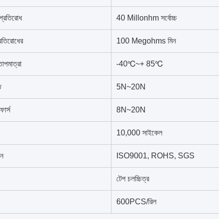
প্রতিরোধ
40 Millonhm সর্বোচ্চ
রতিরোধের
100 Megohms মিন
াপমাত্রা
-40℃~+ 85℃
ি
5N~20N
োর্স
8N~20N
10,000 সাইকেল
শন
ISO9001, ROHS, SGS
টেপ চলচ্চিত্র
600PCS/রিল