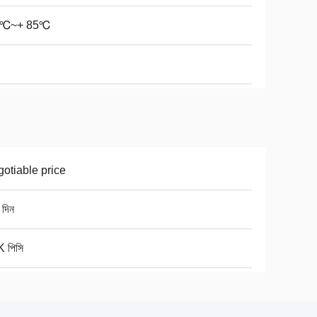
0℃~+ 85℃
otiable price
 দিন
 পিসি