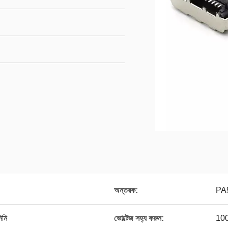
অন্তরক:
PA9
িমি
ভোল্টেজ সহ্য করুন:
100