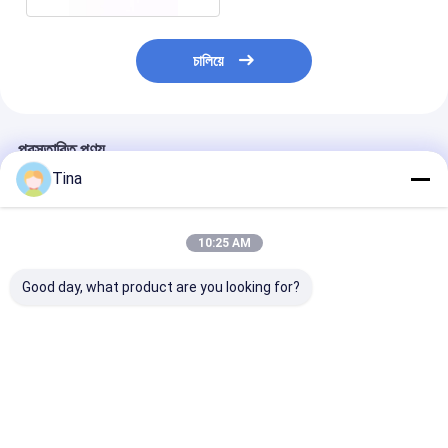
চালিয়ে
প্রস্তাবিত পণ্য
Tina
10:25 AM
Good day, what product are you looking for?
ইউএসবি টাইপ সি 16 পিন
জলরোধী এসএমডি উল্লম্ব 24
16 পিন ইউএসবি মহিল
সংযোগকারী আইপি 67
পিন মহিলা টাইপ-সি সংযোগকারী
সংযোগকারী জলরোধী ট
ওয়াটারপ্রুফ মিড মাউন্ট 3.0
ইউএসবি চার্জিং পোর্ট
সকেট এসএমটি আইপিএ
এসএমটি হোলের মাধ্যমে উল্লম্ব
ভালো দাম
ভালো দাম
ভালো দাম