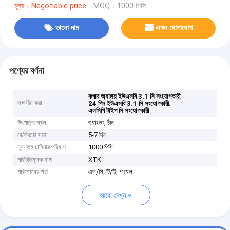
মূল্য：Negotiable price
MOQ：1000 পিসি
ভালো দাম
এখন যোগাযোগ
পণ্যের বর্ণনা
,
কপার অ্যালয় ইউএসবি 3.1 সি সংযোগকারী
লক্ষণীয় করা
,
24 পিন ইউএসবি 3.1 সি সংযোগকারী
এলসিপি টাইপ সি সংযোগকারী
উৎপত্তি স্থল
গুয়াংডং, চীন
ডেলিভারি সময়
5-7 দিন
ন্যূনতম চাহিদার পরিমাণ
1000 পিসি
পরিচিতিমুলক নাম
XTK
পরিশোধের শর্ত
এল/সি, টি/টি, পায়েল
আরো দেখুন