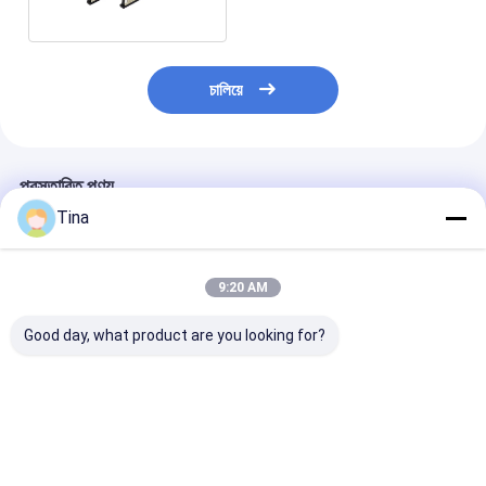
চালিয়ে
প্রস্তাবিত পণ্য
Tina
9:20 AM
Good day, what product are you looking for?
0.5 মিমি H2.55 HRS
0.5 মিমি পিচ অনুভূমিক পিছনে
FPC সংযোগকারী 
60V AC/DC ইন্ডাস্ট্রিয়াল
ফ্লিপ-লক ZIF টাইপ FPC
অনুভূমিক SMT ফ্লি
FPC সংযোগকারী
নমনীয় প্রিন্টেড সার্কিট সংযোগকারী
টাইপ উপরের উপরের নীচ
0.5 মিমি 4-60 পিন
যোগাযোগ 4-60 পিন
ভালো দাম
ভালো দাম
ভালো দাম