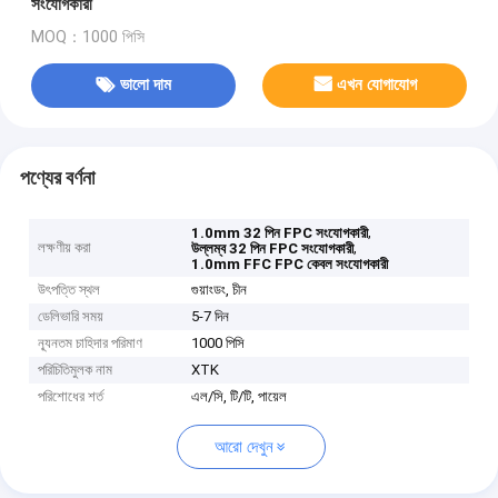
সংযোগকারী
MOQ：1000 পিসি
ভালো দাম
এখন যোগাযোগ
পণ্যের বর্ণনা
,
1.0mm 32 পিন FPC সংযোগকারী
লক্ষণীয় করা
,
উল্লম্ব 32 পিন FPC সংযোগকারী
1.0mm FFC FPC কেবল সংযোগকারী
উৎপত্তি স্থল
গুয়াংডং, চীন
ডেলিভারি সময়
5-7 দিন
ন্যূনতম চাহিদার পরিমাণ
1000 পিসি
পরিচিতিমুলক নাম
XTK
পরিশোধের শর্ত
এল/সি, টি/টি, পায়েল
আরো দেখুন