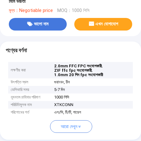
মিমি উচ্চতা
মূল্য：Negotiable price
MOQ：1000 পিসি
ভালো দাম
এখন যোগাযোগ
পণ্যের বর্ণনা
,
2.0mm FFC FPC সংযোগকারী
লক্ষণীয় করা
,
ZIF ffc fpc সংযোগকারী
1.0mm 20 পিন fpc সংযোগকারী
উৎপত্তি স্থল
গুয়াংডং, চীন
ডেলিভারি সময়
5-7 দিন
ন্যূনতম চাহিদার পরিমাণ
1000 পিসি
পরিচিতিমুলক নাম
XTKCONN
পরিশোধের শর্ত
এল/সি, টি/টি, পায়েল
আরো দেখুন