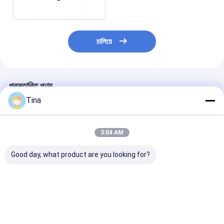
চালিয়ে
প্রস্তাবিত পণ্য
Tina
3:04 AM
Good day, what product are you looking for?
0.5 মিমি H2.55 HRS
0.5 মিমি পিচ অনুভূমিক পিছনে
FPC সংযোগকারী 
60V AC/DC ইন্ডাস্ট্রিয়াল
ফ্লিপ-লক ZIF টাইপ FPC
অনুভূমিক SMT ফ্লি
FPC সংযোগকারী
নমনীয় প্রিন্টেড সার্কিট সংযোগকারী
টাইপ উপরের উপরের নীচ
0.5 মিমি 4-60 পিন
যোগাযোগ 4-60 পিন
ভালো দাম
ভালো দাম
ভালো দাম