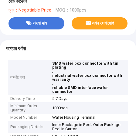
বোর্ড কানেক্টর
মূল্য：Negotiable Price
MOQ：1000pcs
ভালো দাম
এখন যোগাযোগ
পণ্যের বর্ণনা
SMD wafer box connector with tin
plating
,
industrial wafer box connector with
লক্ষণীয় করা
warranty
,
reliable SMD interface wafer
connector
Delivery Time
5-7 Days
Minimum Order
1000pcs
Quantity
Model Number
Wafer Housing Terminal
Inner Package:in Reel; Outer Package:
Packaging Details
Reel In Carton