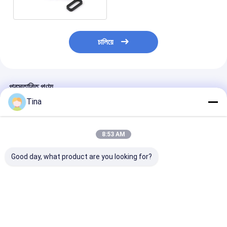
চালিয়ে
প্রস্তাবিত পণ্য
Tina
8:53 AM
Good day, what product are you looking for?
ইউএসবি টাইপ সি 16 পিন
জলরোধী এসএমডি উল্লম্ব 24
16 পিন ইউএসবি মহিল
সংযোগকারী আইপি 67
পিন মহিলা টাইপ-সি সংযোগকারী
সংযোগকারী জলরোধী ট
ওয়াটারপ্রুফ মিড মাউন্ট 3.0
ইউএসবি চার্জিং পোর্ট
সকেট এসএমটি আইপিএ
এসএমটি হোলের মাধ্যমে উল্লম্ব
ভালো দাম
ভালো দাম
ভালো দাম