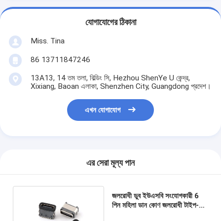
যোগাযোগের ঠিকানা
Miss. Tina
86 13711847246
13A13, 14 তম তলা, বিল্ডিং সি, Hezhou ShenYe U কেন্দ্র,
Xixiang, Baoan এলাকা, Shenzhen City, Guangdong প্রদেশ।
এখন যোগাযোগ
এর সেরা মূল্য পান
জলরোধী ডুব ইউএসবি সংযোগকারী 6
পিন মহিলা ডান কোণ জলরোধী টাইপ-সি
সংযোগকারী