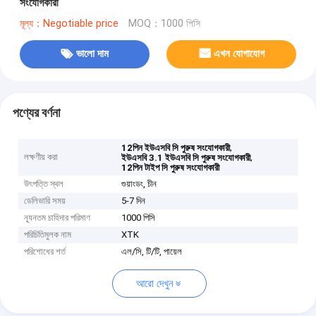
সংযোগকারী
মূল্য：Negotiable price
MOQ：1000 পিসি
ভালো দাম
এখন যোগাযোগ
পণ্যের বর্ণনা
,
12পিন ইউএসবি সি পুরুষ সংযোগকারী
লক্ষণীয় করা
,
ইউএসবি 3.1 ইউএসবি সি পুরুষ সংযোগকারী
12পিন টাইপ সি পুরুষ সংযোগকারী
উৎপত্তি স্থল
গুয়াংডং, চীন
ডেলিভারি সময়
5-7 দিন
ন্যূনতম চাহিদার পরিমাণ
1000 পিসি
পরিচিতিমুলক নাম
XTK
পরিশোধের শর্ত
এল/সি, টি/টি, পায়েল
আরো দেখুন