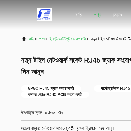
বাড়ি
পণ্য
ভিডিও
বাড়ি
>
পণ্য
>
ইনপুট/আউটপুট সংযোগকারী
>
নতুন টাইপ নেটওয়ার্ক সকেট R
নতুন টাইপ নেটওয়ার্ক সকেট RJ45 জ্যাক সংযোগকা
পিন আনুন
8P8C RJ45 জ্যাক সংযোগকারী
থার্মোপ্লাস্টিক RJ45
ফসফর ব্রোঞ্জ RJ45 PCB সংযোগকারী
উৎপত্তি স্থল:
গুয়াংডং, চীন
মডেল নম্বার:
নেটওয়ার্ক সকেট rj45 ল্যাম্প ক্রিস্টাল হেড আনুন