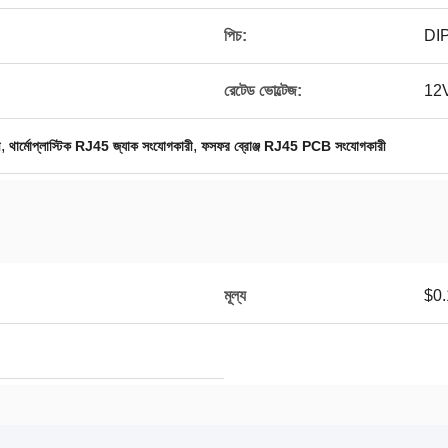
পিচ:
DIP
রেটেড ভোল্টেজ:
12
,
,
ী
থার্মোপ্লাস্টিক RJ45 জ্যাক সংযোগকারী
ফসফর ব্রোঞ্জ RJ45 PCB সংযোগকারী
মূল্য
$0.