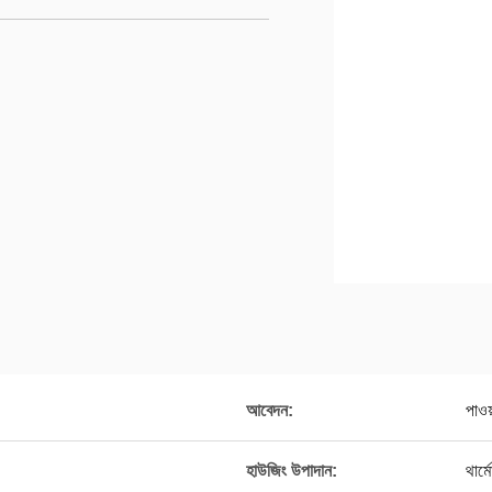
আবেদন:
পাওয
হাউজিং উপাদান:
থার্ম