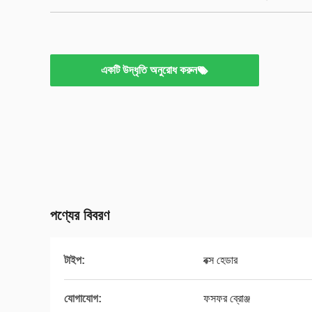
একটি উদ্ধৃতি অনুরোধ করুন
পণ্যের বিবরণ
টাইপ:
বক্স হেডার
যোগাযোগ:
ফসফর ব্রোঞ্জ