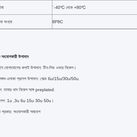
ীমা
`-40℃ থেকে +80℃
বা সংখ্যা
8P8C
 সংযোগকারী উপাদান
েইল যোগাযোগের কলাই উপাদান: টিন-লিড ওভার নিকেল।
সঙ্গম এলাকা প্রলেপ উপাদান: গোল্ড 6u/15u/30u/50u.
ন: তামার খাদ নিকেল সঙ্গে preplated.
্রলেপ: 1u ,3u 6u 15u 30u 50u।
 প্রকার: সংযোগকারী সমাবেশ