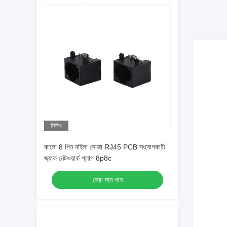
ভিডিও
কালো 8 পিন মহিলা সোজা RJ45 PCB সংযোগকারী
জ্যাক নেটওয়ার্ক প্লাগ 8p8c
সেরা দাম পান