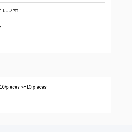
, LED সহ
V
10/pieces >=10 pieces