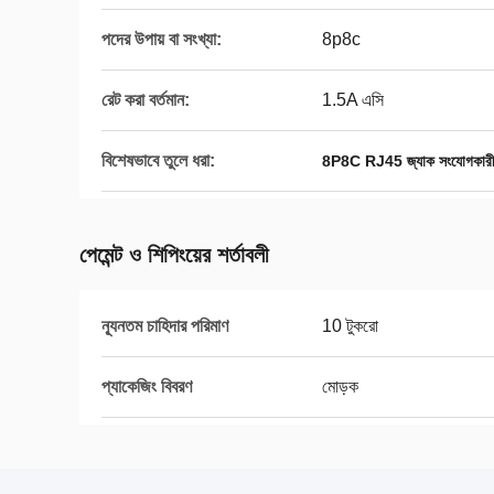
পদের উপায় বা সংখ্যা:
8p8c
রেট করা বর্তমান:
1.5A এসি
বিশেষভাবে তুলে ধরা:
8P8C RJ45 জ্যাক সংযোগকার
পেমেন্ট ও শিপিংয়ের শর্তাবলী
ন্যূনতম চাহিদার পরিমাণ
10 টুকরো
প্যাকেজিং বিবরণ
মোড়ক