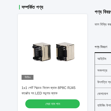
সম্পর্কিত পণ্য
পণ্য বিবর
ভাল বিক্রি কর
পণ্য বিবরণ
আইটেম
সনদপত্র
ভিডিও
উৎপত্তি স্
1x1 পোর্ট শিল্ডেড ফিমেল জ্যাক 8P8C RJ45
কানেক্টর সহ LED মডুলার জ্যাক
যোগাযোগ
সেরা দাম পান
হাউজিং উপা