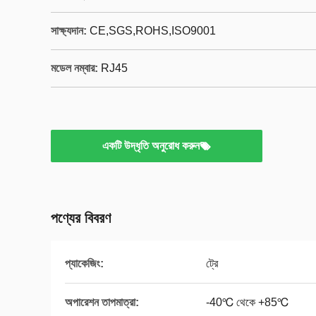
সাক্ষ্যদান:
CE,SGS,ROHS,ISO9001
মডেল নম্বার:
RJ45
একটি উদ্ধৃতি অনুরোধ করুন
পণ্যের বিবরণ
প্যাকেজিং:
ট্রে
অপারেশন তাপমাত্রা:
-40℃ থেকে +85℃