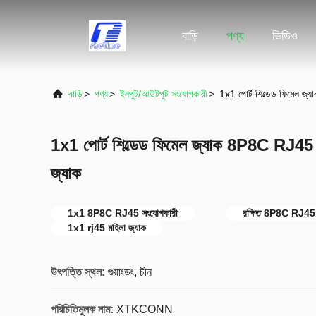
বাড়ি
পণ্য
ভিডিও
বাড়ি
>
পণ্য
>
ইনপুট/আউটপুট সংযোগকারী
>
1x1 পোর্ট শিল্ডেড ফিমেল জ
1x1 পোর্ট শিল্ডেড ফিমেল জ্যাক 8P8C RJ45 
জ্যাক
1x1 8P8C RJ45 সংযোগকারী
রক্ষিত 8P8C RJ45 
1x1 rj45 মহিলা জ্যাক
উৎপত্তি স্থল:
গুয়াংডং, চীন
পরিচিতিমুলক নাম:
XTKCONN