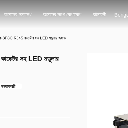
আমাদের সম্বন্ধে
আমাদের সাথে যোগাযোগ
ঘটনাবলী
Benga
্যাক 8P8C RJ45 কানেক্টর সহ LED মডুলার জ্যাক
কানেক্টর সহ LED মডুলার
সংযোগকারী