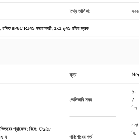
তথ্য তালিকা:
সরবর
,
,
রক্ষিত 8P8C RJ45 সংযোগকারী
1x1 rj45 মহিলা জ্যাক
মূল্য
Neg
5-
ডেলিভারি সময়
7
দিন
এল/
ভিতরের প্যাকেজ: রিলে;
Outer
সি,
on
ব
পরিশোধের শর্ত