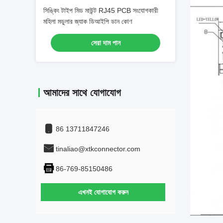
সিঙ্কিং টাইপ মিড মাউন্ট RJ45 PCB সংযোগকারী
মহিলা মডুলার জ্যাক ডিআইপি ডান কোণ
সেরা দাম পান
আমাদের সাথে যোগাযোগ
86 13711847246
tinaliao@xtkconnector.com
86-769-85150486
এখনই যোগাযোগ করুন