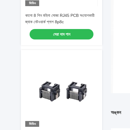
ভিডিও
কালো 8 পিন মহিলা সোজা RJ45 PCB সংযোগকারী
জ্যাক নেটওয়ার্ক প্লাগ 8p8c
সেরা দাম পান
অঙ্কন
ভিডিও