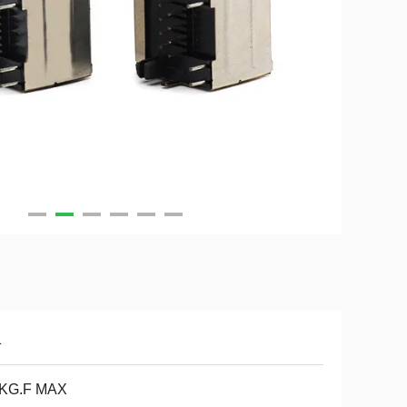
1
2KG.F MAX