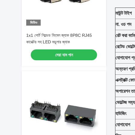
মাউন্ট টাইপ
ভিডিও
না.
ও
চ
পদ
1x1 পোর্ট শিল্ডেড ফিমেল জ্যাক 8P8C RJ45
রেট করা বর্তম
কানেক্টর সহ LED মডুলার জ্যাক
রেটেড ভোল্ট
সেরা দাম পান
যোগাযোগ প্
অন্তরণ প্র
এক্সট্রাক্ট ফোর
অপারেশন তাপ
ভোল্টেজ সহ্য
হাউজিং
যোগাযোগ