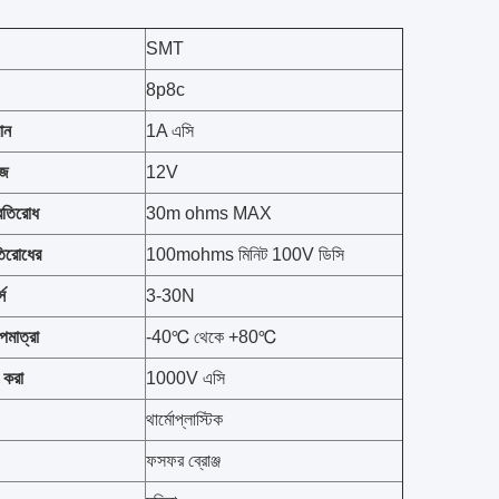
SMT
8p8c
ান
1A এসি
েজ
12V
রতিরোধ
30m ohms MAX
তিরোধের
100mohms মিনিট 100V ডিসি
্স
3-30N
মাত্রা
-40℃ থেকে +80℃
 করা
1000V এসি
থার্মোপ্লাস্টিক
ফসফর ব্রোঞ্জ