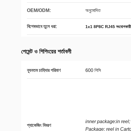
OEM/ODM:
অনুমোদিত
বিশেষভাবে তুলে ধরা:
1x1 8P8C RJ45 সংযোগকারী
পেমেন্ট ও শিপিংয়ের শর্তাবলী
ন্যূনতম চাহিদার পরিমাণ
600 পিসি
inner package:in reel;
প্যাকেজিং বিবরণ
Package: reel in Cart