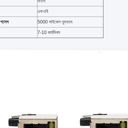
মহিলা
এফওবি
y
গ
লেস
5000 সাইকেল ন্যূনতম
7-10 কার্যদিবস