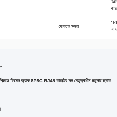
টি/টি
পায়
1K
যোগানের ক্ষমতা
পিসি
ণ
শিল্ডেড ফিমেল জ্যাক 8P8C RJ45 কানেক্টর সহ নেতৃত্বাধীন মডুলার জ্যাক
া