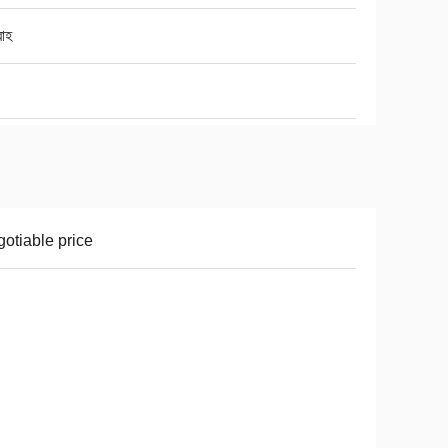
াহ
otiable price