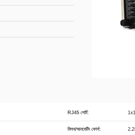
RJ45 পোর্ট:
1x
মিলন/আনমেটিং ফোর্স:
2.