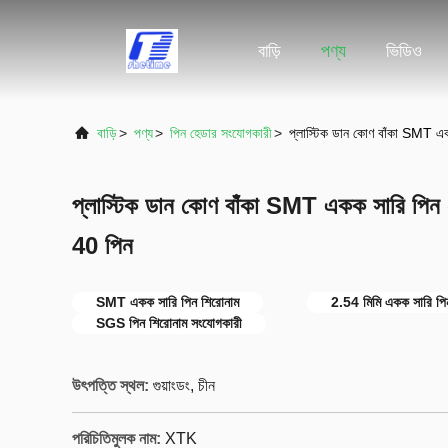
বাড়ি
পণ্য
ভিডিও
বাড়ি
>
পণ্য
>
পিন হেডার সংযোগকারী
>
প্লাস্টিক ডান কোণ বাঁকা SMT এ
প্লাস্টিক ডান কোণ বাঁকা SMT একক সারি পিন 
40 পিন
SMT একক সারি পিন শিরোনাম
2.54 মিমি একক সারি পি
SGS পিন শিরোনাম সংযোগকারী
উৎপত্তি স্থল:
গুয়াংডং, চীন
পরিচিতিমুলক নাম:
XTK