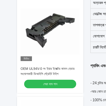
অন্তরক প
ভোল্টেজ সহ
তাপমাত্রা 
যোগাযোগ
চারটি নির্দ
ভিডিও
প্যাকিং এবং
OEM UL94V-0 লং ইয়ার ইজেক্টর কাফন হেডার
সংযোগকারী ডিআইপি স্ট্রেইট টাইপ
- 24 ঘন্টার 
সেরা দাম পান
-আর কোন চার্
- 100% চাল