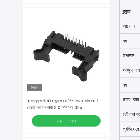
ব্র্যান্ড
আবেদন
রঙ
উপাদান
পণ্যের নাম
রঙ
ভিডিও
রাবার কোর
কাফনযুক্ত ইজেক্টর ডুয়াল রো পিন হেডার ডান কোণ
হেডার সংযোগকারী 2.0 মিমি পিচ 32p
রেট করা বর্
সেরা দাম পান
প্রতিরোধে