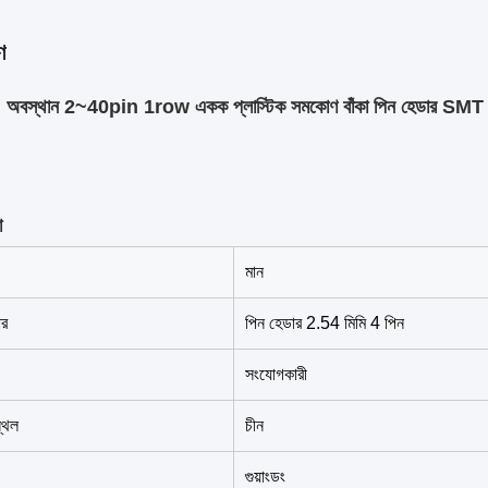
ণ
বস্থান 2~40pin 1row একক প্লাস্টিক সমকোণ বাঁকা পিন হেডার SMT
া
মান
ার
পিন হেডার 2.54 মিমি 4 পিন
সংযোগকারী
্থল
চীন
গুয়াংডং