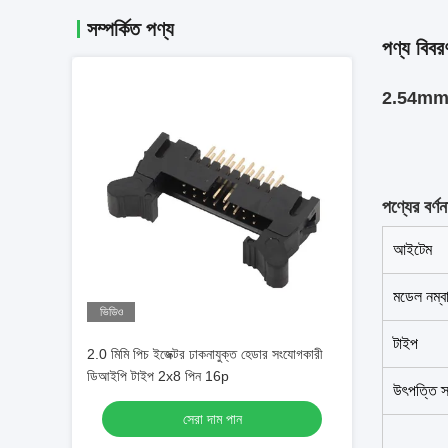
সম্পর্কিত পণ্য
পণ্য বিবর
2.54mm অ
পণ্যের বর্ণন
আইটেম
মডেল নম্ব
ভিডিও
টাইপ
2.0 মিমি পিচ ইজেক্টর ঢাকনাযুক্ত হেডার সংযোগকারী
ডিআইপি টাইপ 2x8 পিন 16p
উৎপত্তি স
সেরা দাম পান