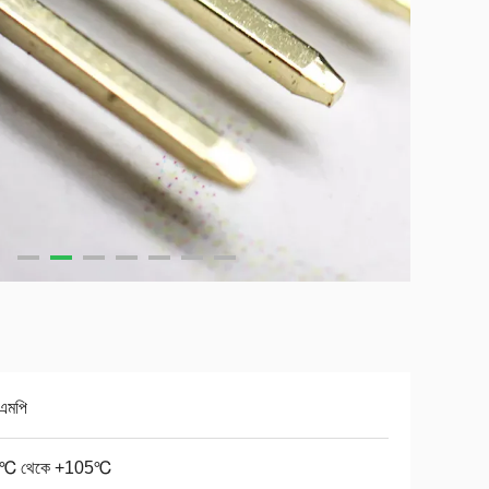
এমপি
0℃ থেকে +105℃