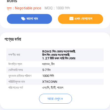
ROHS
মূল্য：Negotiable price
MOQ：1000 পিসি
ভালো দাম
এখন যোগাযোগ
পণ্যের বর্ণনা
,
ROHS পিন হেডার সংযোগকারী
লক্ষণীয় করা
,
ডিপ পিন হেডার সংযোগকারী
1.27 মিমি ডবল সারি পিন হেডার
উৎপত্তি স্থল
গুয়াংডং, চীন
ডেলিভারি সময়
5-7 দিন
ন্যূনতম চাহিদার পরিমাণ
1000 পিসি
পরিচিতিমুলক নাম
XTKCONN
পরিশোধের শর্ত
এল/সি, টি/টি, পায়েল
আরো দেখুন