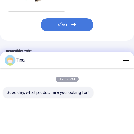
চালিয়ে
প্রস্তাবিত পণ্য
Tina
12:58 PM
Good day, what product are you looking for?
পিসিবি বোর্ডের জন্য সি টাইপ
2.0 মিমি পিচ ইজেক্টর ঢাকনাযুক্ত
কাফনযুক্ত ইজেক্টর ডুয
উল্লম্ব মহিলা স্ট্রেইট টার্মিনাল
হেডার সংযোগকারী ডিআইপি
হেডার ডান কোণ হেডা
ঢেকে রাখা হেডার সংযোগকারী
টাইপ 2x8 পিন 16p
সংযোগকারী 2.0 মিমি
42 পিন
ভালো দাম
ভালো দাম
ভালো দাম