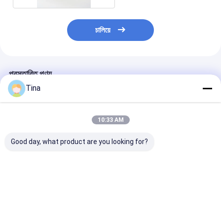
চালিয়ে
প্রস্তাবিত পণ্য
Tina
10:33 AM
Good day, what product are you looking for?
0.3 মিমি পিচ FFC FPC রিবন
ডেটা এন্ট্রি ডিভিআই বোর্ড ফ্ল্যাট
ODM 21PIN 5
ফ্ল্যাট কেবল 20Pin OEM
এফপিসি রিবন কেবল 50পিন 0.5
একক স্তর FPC নমনী
ODM গ্রহণযোগ্য
মিমি পিচ ডিভির জন্য
ফ্ল্যাট 300mm দৈর্ঘ্
ভালো দাম
ভালো দাম
ভালো দাম