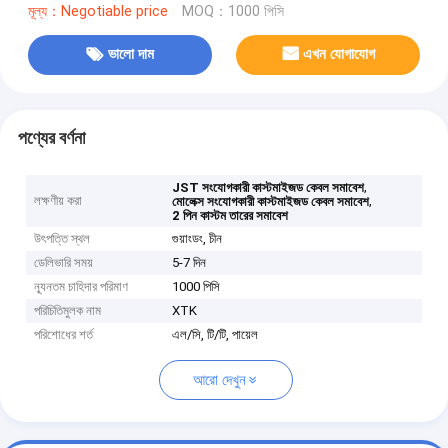
মূল্য：Negotiable price
MOQ：1000 পিসি
ভালো দাম
এখন যোগাযোগ
পণ্যের বর্ণনা
,
JST সংযোগকারী কাস্টমাইজড কেবল সমাবেশ
লক্ষণীয় করা
,
মোলেক্স সংযোগকারী কাস্টমাইজড কেবল সমাবেশ
2 পিন কাস্টম তারের সমাবেশ
উৎপত্তি স্থল
গুয়াংডং, চীন
ডেলিভারি সময়
5-7 দিন
ন্যূনতম চাহিদার পরিমাণ
1000 পিসি
পরিচিতিমুলক নাম
XTK
পরিশোধের শর্ত
এল/সি, টি/টি, পায়েল
আরো দেখুন