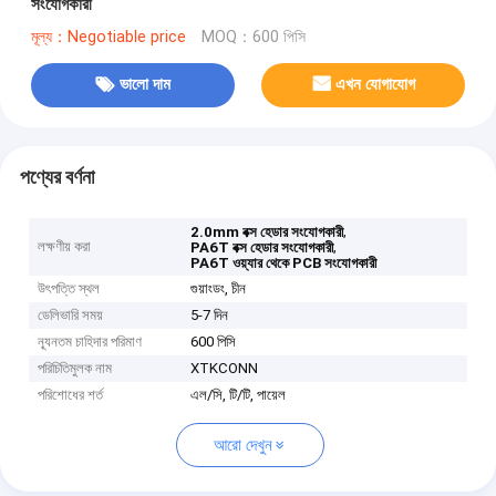
সংযোগকারী
মূল্য：Negotiable price
MOQ：600 পিসি
ভালো দাম
এখন যোগাযোগ
পণ্যের বর্ণনা
,
2.0mm বক্স হেডার সংযোগকারী
লক্ষণীয় করা
,
PA6T বক্স হেডার সংযোগকারী
PA6T ওয়্যার থেকে PCB সংযোগকারী
উৎপত্তি স্থল
গুয়াংডং, চীন
ডেলিভারি সময়
5-7 দিন
ন্যূনতম চাহিদার পরিমাণ
600 পিসি
পরিচিতিমুলক নাম
XTKCONN
পরিশোধের শর্ত
এল/সি, টি/টি, পায়েল
আরো দেখুন