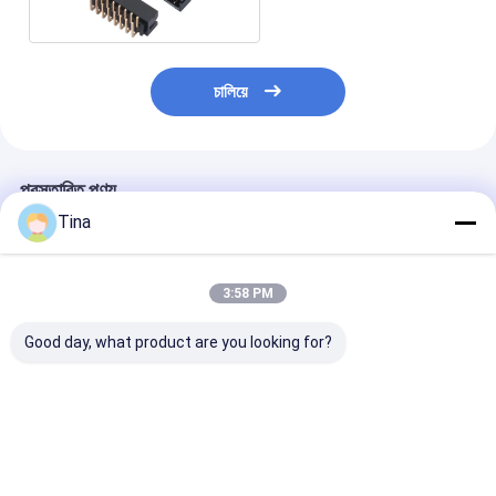
চালিয়ে
প্রস্তাবিত পণ্য
Tina
3:58 PM
Good day, what product are you looking for?
গোল্ড প্লেটেড PCB বোর্ড টু
কালো 1.0 মিমি পিচ বিপরীতমুখী
Tin Plating Wa
ওয়্যার সংযোগকারী ইজেক্টর
যোগাযোগ উল্লম্ব SMT টাইপ
Box Connector
2.0mm DIP IDC পুরুষ
FPC সংযোগকারী বার থেকে বার
Plastic Produc
সংযোগকারী
Fress Plating
ভালো দাম
ভালো দাম
ভালো দাম