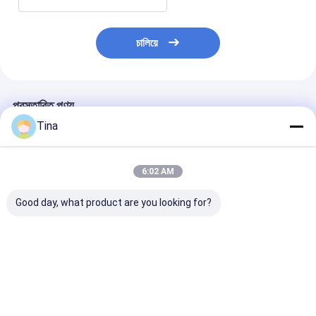
চালিয়ে
প্রস্তাবিত পণ্য
Tina
6:02 AM
Good day, what product are you looking for?
গোল্ড প্লেটেড PCB বোর্ড টু
কালো 1.0 মিমি পিচ বিপরীতমুখী
Tin Plating Wa
ওয়্যার সংযোগকারী ইজেক্টর
যোগাযোগ উল্লম্ব SMT টাইপ
Box Connector
2.0mm DIP IDC পুরুষ
FPC সংযোগকারী বার থেকে বার
Plastic Produc
সংযোগকারী
Fress Plating
ভালো দাম
ভালো দাম
ভালো দাম