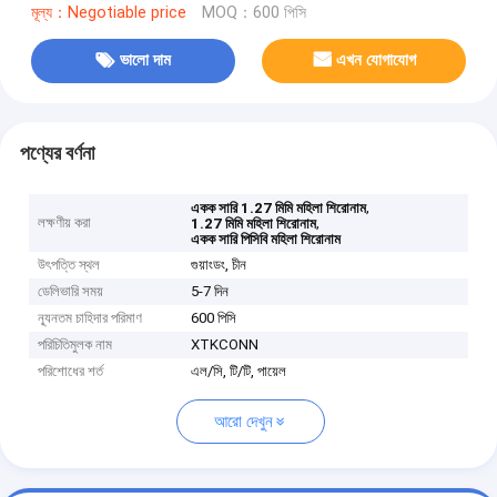
মূল্য：Negotiable price
MOQ：600 পিসি
ভালো দাম
এখন যোগাযোগ
পণ্যের বর্ণনা
,
একক সারি 1.27 মিমি মহিলা শিরোনাম
লক্ষণীয় করা
,
1.27 মিমি মহিলা শিরোনাম
একক সারি পিসিবি মহিলা শিরোনাম
উৎপত্তি স্থল
গুয়াংডং, চীন
ডেলিভারি সময়
5-7 দিন
ন্যূনতম চাহিদার পরিমাণ
600 পিসি
পরিচিতিমুলক নাম
XTKCONN
পরিশোধের শর্ত
এল/সি, টি/টি, পায়েল
আরো দেখুন