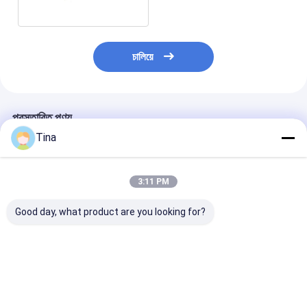
চালিয়ে
প্রস্তাবিত পণ্য
Tina
3:11 PM
Good day, what product are you looking for?
1.25 মিমি পিচ ওয়েফার বক্স
ওয়্যার টু বোর্ড সংযোগকারী
XH2.54mm ওয়্যার ট
সংযোগকারী ডিআইপি 180
ওয়েফার মোল্লেক্স 1.5 পিচ ZH
সংযোগকারী 2-16P অ
ডিগ্রি 8 পিন ওয়্যার টু বোর্ড
PH HY এলসিপি সংযোগকারী
SMT 2.54 ওয়েফা
সংযোগকারী
সংযোগকারী
ভালো দাম
ভালো দাম
ভালো দাম