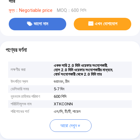
সারি
মূল্য：Negotiable price
MOQ：600 পিসি
ভালো দাম
এখন যোগাযোগ
পণ্যের বর্ণনা
,
একক সারি 2.0 মিমি ওয়েফার সংযোগকারী
লক্ষণীয় করা
,
হোল 2.0 মিমি ওয়েফার সংযোগকারীর মাধ্যমে
বোর্ড সংযোগকারী থেকে 2.0 মিমি তার
উৎপত্তি স্থল
গুয়াংডং, চীন
ডেলিভারি সময়
5-7 দিন
ন্যূনতম চাহিদার পরিমাণ
600 পিসি
পরিচিতিমুলক নাম
XTKCONN
পরিশোধের শর্ত
এল/সি, টি/টি, পায়েল
আরো দেখুন