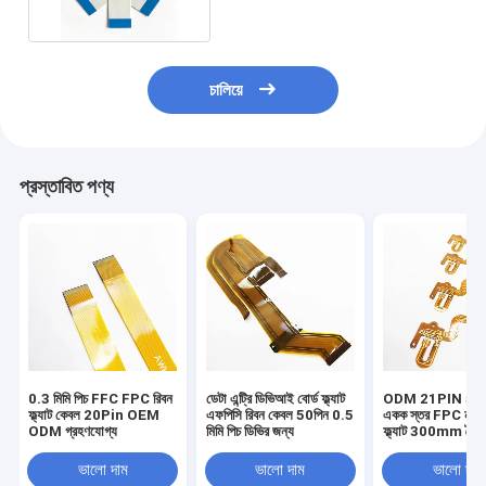
চালিয়ে
প্রস্তাবিত পণ্য
0.3 মিমি পিচ FFC FPC রিবন
ডেটা এন্ট্রি ডিভিআই বোর্ড ফ্ল্যাট
ODM 21PIN 5
ফ্ল্যাট কেবল 20Pin OEM
এফপিসি রিবন কেবল 50পিন 0.5
একক স্তর FPC নমনী
ODM গ্রহণযোগ্য
মিমি পিচ ডিভির জন্য
ফ্ল্যাট 300mm দৈর্ঘ্
ভালো দাম
ভালো দাম
ভালো দাম