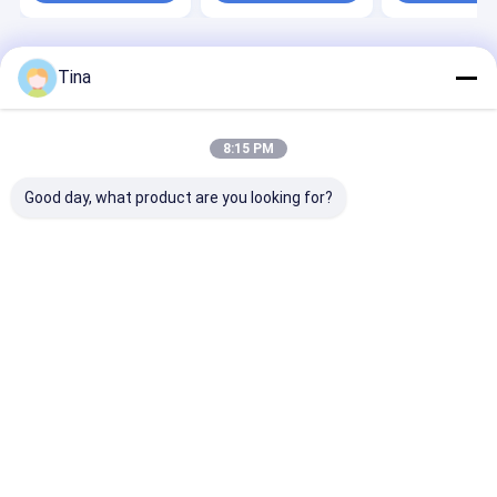
বাড়ি
আমাদের
আমাদের সাথে যোগাযোগ
Desktop
Tina
Site
সম্পর্কে
করুন
সাইট ম্যাপ
গোপনীয়তা নীতি
গুণ
FFC FPC সংযোগকারী
চীন কারখানা.Copyright © 2026 Shenzhen
8:15 PM
Xietaikang Precision Electronic Co., Ltd.. All Rights Reserved.
Good day, what product are you looking for?
বাড়ি
পণ্য
ভিডিও