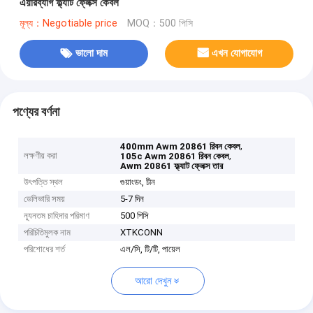
এয়ারব্যাগ ফ্ল্যাট ফ্লেক্স কেবল
মূল্য：Negotiable price
MOQ：500 পিসি
ভালো দাম
এখন যোগাযোগ
পণ্যের বর্ণনা
,
400mm Awm 20861 রিবন কেবল
লক্ষণীয় করা
,
105c Awm 20861 রিবন কেবল
Awm 20861 ফ্ল্যাট ফ্লেক্স তার
উৎপত্তি স্থল
গুয়াংডং, চীন
ডেলিভারি সময়
5-7 দিন
ন্যূনতম চাহিদার পরিমাণ
500 পিসি
পরিচিতিমুলক নাম
XTKCONN
পরিশোধের শর্ত
এল/সি, টি/টি, পায়েল
আরো দেখুন