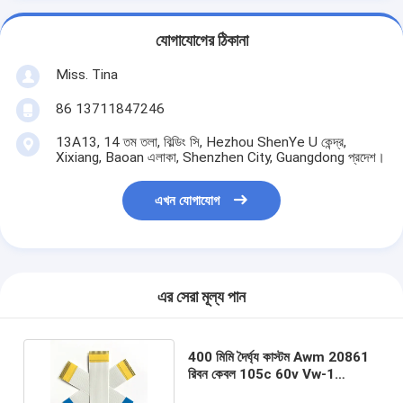
যোগাযোগের ঠিকানা
Miss. Tina
86 13711847246
13A13, 14 তম তলা, বিল্ডিং সি, Hezhou ShenYe U কেন্দ্র,
Xixiang, Baoan এলাকা, Shenzhen City, Guangdong প্রদেশ।
এখন যোগাযোগ
এর সেরা মূল্য পান
400 মিমি দৈর্ঘ্য কাস্টম Awm 20861
রিবন কেবল 105c 60v Vw-1
এয়ারব্যাগ ফ্ল্যাট ফ্লেক্স কেবল