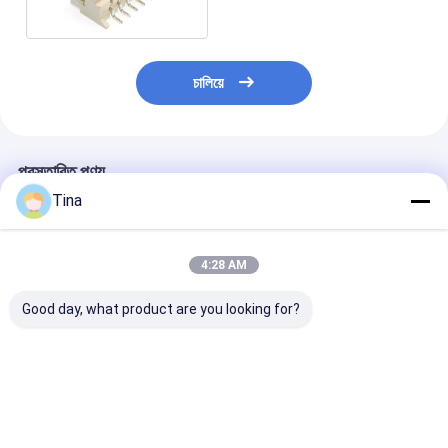
চালিয়ে
প্রস্তাবিত পণ্য
Tina
4:28 AM
Good day, what product are you looking for?
1.25 মিমি পিচ ওয়েফার বক্স
ওয়্যার টু বোর্ড সংযোগকারী
XH2.54mm ওয়্যার ট
সংযোগকারী ডিআইপি 180
ওয়েফার মোল্লেক্স 1.5 পিচ ZH
সংযোগকারী 2-16P অ
ডিগ্রি 8 পিন ওয়্যার টু বোর্ড
PH HY এলসিপি সংযোগকারী
SMT 2.54 ওয়েফা
সংযোগকারী
সংযোগকারী
ভালো দাম
ভালো দাম
ভালো দাম