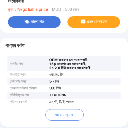
সংযোগকারী
মূল্য：Negotiable price
MOQ：500 পিসি
ভালো দাম
এখন যোগাযোগ
পণ্যের বর্ণনা
,
OEM ওয়েফার বক্স সংযোগকারী
লক্ষণীয় করা
,
15p ওয়েফার বক্স সংযোগকারী
2p 2.0 মিমি ওয়েফার সংযোগকারী
উৎপত্তি স্থল
গুয়াংডং, চীন
ডেলিভারি সময়
5-7 দিন
ন্যূনতম চাহিদার পরিমাণ
500 পিসি
পরিচিতিমুলক নাম
XTKCONN
পরিশোধের শর্ত
এল/সি, টি/টি, পায়েল
আরো দেখুন