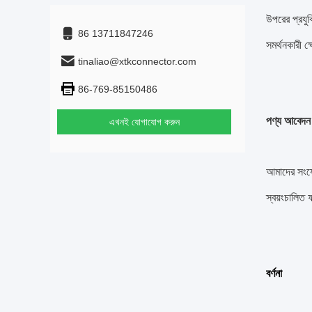
উপরের প্রযুক
86 13711847246
সমর্থনকারী ক
tinaliao@xtkconnector.com
86-769-85150486
পণ্য আবেদন
এখনই যোগাযোগ করুন
আমাদের সংযোগ
স্বয়ংচালিত
বর্ণনা