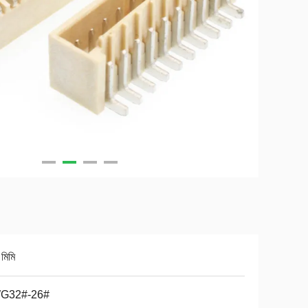
মিমি
G32#-26#