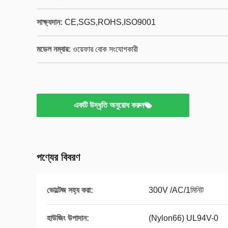
সাক্ষ্যদান:
CE,SGS,ROHS,ISO9001
মডেল নম্বার:
ওয়েফার বোক সংযোগকারী
একটি উদ্ধৃতি অনুরোধ করুন
পণ্যের বিবরণ
ভোল্টেজ সহ্য করা:
300V /AC/1মিনিট
হাউজিং উপাদান:
(Nylon66) UL94V-0