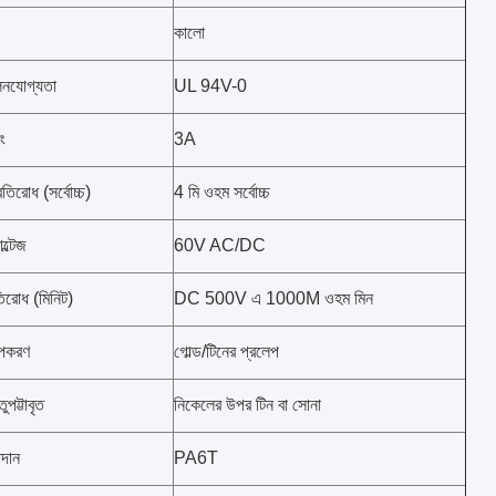
কালো
লনযোগ্যতা
UL 94V-0
ং
3A
তিরোধ (সর্বোচ্চ)
4 মি ওহম সর্বোচ্চ
ল্টেজ
60V AC/DC
িরোধ (মিনিট)
DC 500V এ 1000M ওহম মিন
পকরণ
গোল্ড/টিনের প্রলেপ
পট্টাবৃত
নিকেলের উপর টিন বা সোনা
দান
PA6T