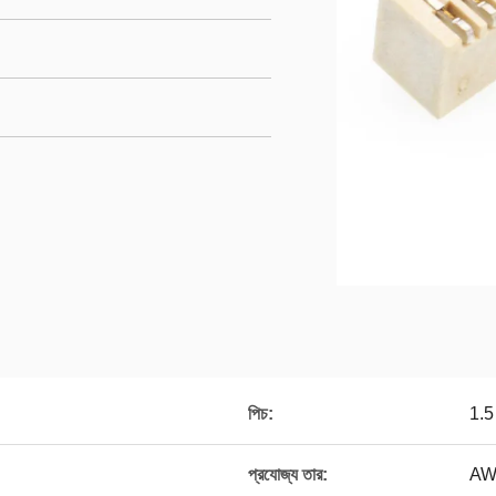
পিচ:
1.5 
প্রযোজ্য তার:
AW