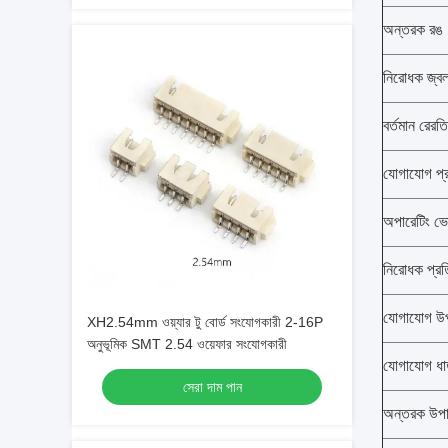
অন্তরক রঙ
নিরোধক জ্ব
বর্তমান রেরতি
যোগাযোগ প্র
অপারেটিং ভো
নিরোধক প্রত
যোগাযোগ উ
XH2.54mm ওয়্যার টু বোর্ড সংযোগকারী 2-16P
অনুভূমিক SMT 2.54 ওয়েফার সংযোগকারী
যোগাযোগ ধাতু
সেরা দাম পান
অন্তরক উপা