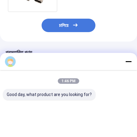
চালিয়ে
প্রস্তাবিত পণ্য
Tina
1:46 PM
Good day, what product are you looking for?
এসএফপি এসএমটি পিসিবি মাউন্ট
1x1 পোর্ট শিল্ডেড ফিমেল জ্যাক
1X2 ট্যাব আপ নেটওয়া
ফাইবার অপটিক সংযোগকারী 20
8P8C RJ45 কানেক্টর সহ
স্ট্রেইট RJ45 PC
পিন এসএফপি + কেজ
LED মডুলার জ্যাক
সংযোগকারী 8 পিন মহি
আইসোলেটর মডিউল সংযোগকারী
ভালো দাম
ভালো দাম
ভালো দাম