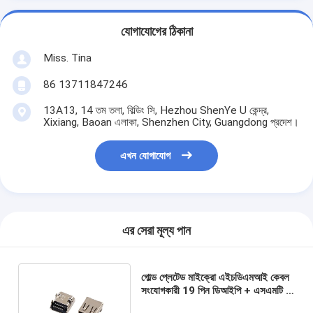
যোগাযোগের ঠিকানা
Miss. Tina
86 13711847246
13A13, 14 তম তলা, বিল্ডিং সি, Hezhou ShenYe U কেন্দ্র,
Xixiang, Baoan এলাকা, Shenzhen City, Guangdong প্রদেশ।
এখন যোগাযোগ
এর সেরা মূল্য পান
গোল্ড প্লেটেড মাইক্রো এইচডিএমআই কেবল
সংযোগকারী 19 পিন ডিআইপি + এসএমটি ডি
টাইপ মহিলা সংযোগকারী