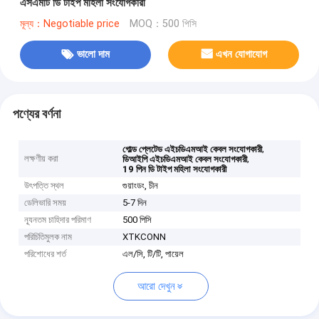
এসএমটি ডি টাইপ মহিলা সংযোগকারী
মূল্য：Negotiable price
MOQ：500 পিসি
ভালো দাম
এখন যোগাযোগ
পণ্যের বর্ণনা
,
গোল্ড প্লেটেড এইচডিএমআই কেবল সংযোগকারী
লক্ষণীয় করা
,
ডিআইপি এইচডিএমআই কেবল সংযোগকারী
19 পিন ডি টাইপ মহিলা সংযোগকারী
উৎপত্তি স্থল
গুয়াংডং, চীন
ডেলিভারি সময়
5-7 দিন
ন্যূনতম চাহিদার পরিমাণ
500 পিসি
পরিচিতিমুলক নাম
XTKCONN
পরিশোধের শর্ত
এল/সি, টি/টি, পায়েল
আরো দেখুন