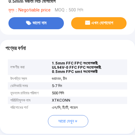
0.5mm উচ্চতা নিচে যোগাযোগ
মূল্য：Negotiable price
MOQ：500 পিসি
ভালো দাম
এখন যোগাযোগ
পণ্যের বর্ণনা
,
1.5mm FFC FPC সংযোগকারী
লক্ষণীয় করা
,
UL94V-0 FFC FPC সংযোগকারী
0.5mm FPC smt সংযোগকারী
উৎপত্তি স্থল
গুয়াংডং, চীন
ডেলিভারি সময়
5-7 দিন
ন্যূনতম চাহিদার পরিমাণ
500 পিসি
পরিচিতিমুলক নাম
XTKCONN
পরিশোধের শর্ত
এল/সি, টি/টি, পায়েল
আরো দেখুন