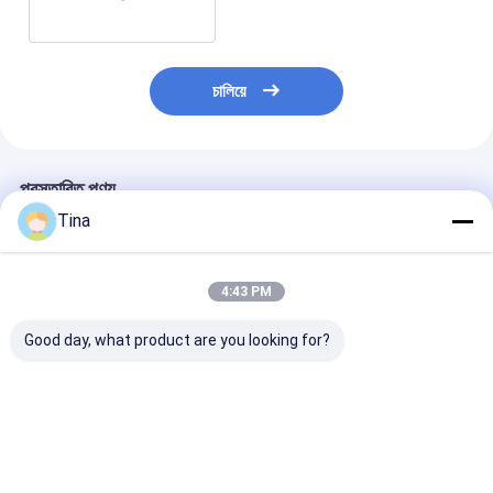
চালিয়ে
প্রস্তাবিত পণ্য
Tina
4:43 PM
Good day, what product are you looking for?
0.5 মিমি H2.55 HRS
0.5 মিমি পিচ অনুভূমিক পিছনে
FPC সংযোগকারী 
60V AC/DC ইন্ডাস্ট্রিয়াল
ফ্লিপ-লক ZIF টাইপ FPC
অনুভূমিক SMT ফ্লি
FPC সংযোগকারী
নমনীয় প্রিন্টেড সার্কিট সংযোগকারী
টাইপ উপরের উপরের নীচ
0.5 মিমি 4-60 পিন
যোগাযোগ 4-60 পিন
ভালো দাম
ভালো দাম
ভালো দাম