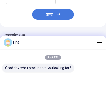
চালিয়ে
প্রস্তাবিত পণ্য
Tina
9:41 PM
Good day, what product are you looking for?
ওয়্যার হারনেস JST কেবল
A1254 SMD হাউজিং
প্রাকৃতিক গ্যাস মিটারে
সমাবেশ PHR-7P PHR-4
হোল্ডার সহ 5P 6P বৈদ্যুতিক
পুরুষ থেকে মহিলা 2 মি
PHR-3 PHR-2 PH2.0
তারের জোতা MOLEX
উপায় হাউজিং সংযোগকা
51146 1.25mm
জোতা
ভালো দাম
ভালো দাম
ভালো দাম