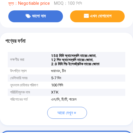
মূল্য：Negotiable price
MOQ：100 পিসি
ভালো দাম
এখন যোগাযোগ
পণ্যের বর্ণনা
,
150 মিমি অ্যাসেম্বলি তারের জোতা
লক্ষণীয় করা
,
12 পিন অ্যাসেম্বলি তারের জোতা
2.0 মিমি পিচ ইলেকট্রনিক তারের জোতা
উৎপত্তি স্থল
গুয়াংডং, চীন
ডেলিভারি সময়
5-7 দিন
ন্যূনতম চাহিদার পরিমাণ
100 পিসি
পরিচিতিমুলক নাম
XTK
পরিশোধের শর্ত
এল/সি, টি/টি, পায়েল
আরো দেখুন