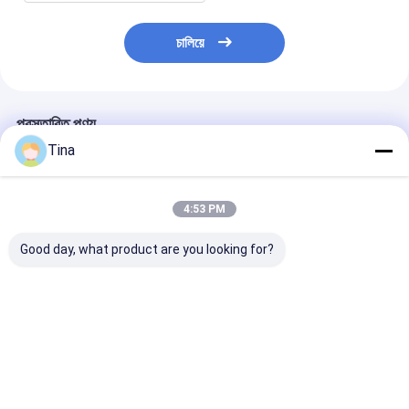
চালিয়ে
প্রস্তাবিত পণ্য
Tina
4:53 PM
Good day, what product are you looking for?
5 পিন ফোন জ্যাক IP67
PCB মাউন্ট 4 পোল 2.5 মিমি
OEM / ODM 4
হেডফোন সকেট মহিলা
হেডফোন সকেটের জন্য 7 পিন
বৈদ্যুতিক গিটার নির্বাচক
সংযোগকারী কাস্টমাইজযোগ্য
স্টেরিও অডিও জ্যাক
মিউজিক্যাল ডিভাইস
পটেনশিওমিটার
ভালো দাম
ভালো দাম
ভালো দাম