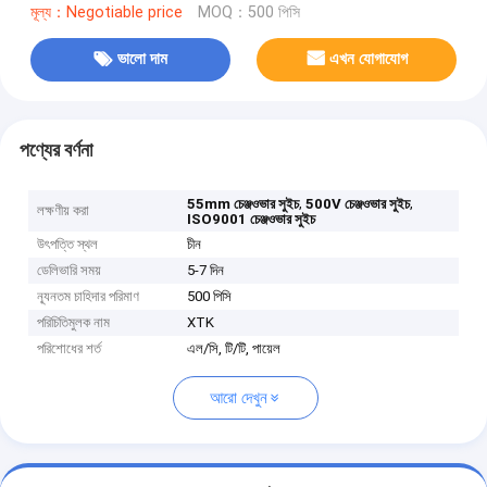
মূল্য：Negotiable price
MOQ：500 পিসি
ভালো দাম
এখন যোগাযোগ
পণ্যের বর্ণনা
,
,
55mm চেঞ্জওভার সুইচ
500V চেঞ্জওভার সুইচ
লক্ষণীয় করা
ISO9001 চেঞ্জওভার সুইচ
উৎপত্তি স্থল
চীন
ডেলিভারি সময়
5-7 দিন
ন্যূনতম চাহিদার পরিমাণ
500 পিসি
পরিচিতিমুলক নাম
XTK
পরিশোধের শর্ত
এল/সি, টি/টি, পায়েল
আরো দেখুন