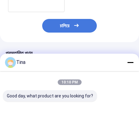
চালিয়ে
প্রস্তাবিত পণ্য
Tina
10:10 PM
Good day, what product are you looking for?
0.8 মিমি পিচ 10 পিন বোর্ড টু
গোল্ড প্লেটেড 80 পিন BTB
পিচ 1.0mm SMT
বোর্ড শ্রীমতি সংযোগকারী মহিলা
সংযোগকারী 0.8mm পিচ
অটোমোটিভ বোর্ড থেকে 
এসএমটি টাইপ উচ্চতা 5.2 মিমি
SMT বোর্ড থেকে বোর্ড
সংযোগকারী বোর্ড থেকে 
সংযোগকারী পুরুষ প্লাগ
হেডার
ভালো দাম
ভালো দাম
ভালো দাম