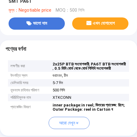
SMT PA6T
মূল্য：Negotiable price
MOQ：500 পিসি
ভালো দাম
এখন যোগাযোগ
পণ্যের বর্ণনা
,
2x25P BTB সংযোগকারী
PA6T BTB সংযোগকারী
লক্ষণীয় করা
,
0.5 মিমি বোর্ড থেকে বোর্ড পিসিবি সংযোগকারী
উৎপত্তি স্থল
গুয়াংডং, চীন
ডেলিভারি সময়
5-7 দিন
ন্যূনতম চাহিদার পরিমাণ
500 পিসি
পরিচিতিমুলক নাম
XTKCONN
inner package:in reel;
ভিতরের প্যাকেজ: রিলে;
প্যাকেজিং বিবরণ
Outer Package: reel in Carton
ব
আরো দেখুন