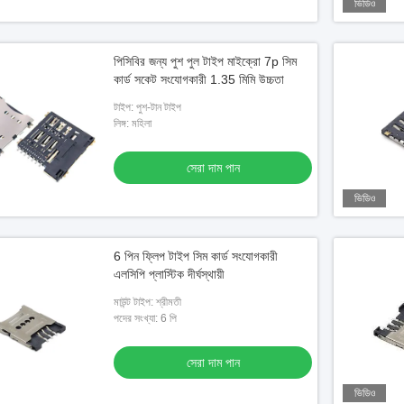
ভিডিও
পিসিবির জন্য পুশ পুল টাইপ মাইক্রো 7p সিম
কার্ড সকেট সংযোগকারী 1.35 মিমি উচ্চতা
টাইপ: পুশ-টান টাইপ
লিঙ্গ: মহিলা
সেরা দাম পান
ভিডিও
6 পিন ফ্লিপ টাইপ সিম কার্ড সংযোগকারী
এলসিপি প্লাস্টিক দীর্ঘস্থায়ী
মাউন্ট টাইপ: শ্রীমতী
পদের সংখ্যা: 6 পি
সেরা দাম পান
ভিডিও