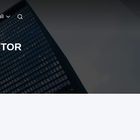
li
CTOR